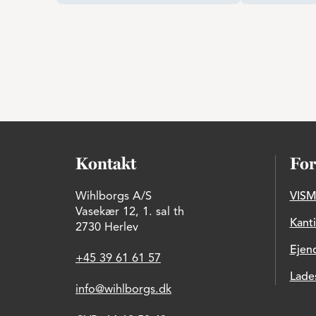
Kontakt
For
Wihlborgs A/S
VISM
Vasekær 12, 1. sal th
Kant
2730 Herlev
Ejen
+45 39 61 61 57
Lade
info@wihlborgs.dk