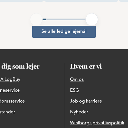
Se alle ledige lejemål
 dig som lejer
Hvem er vi
A LogBuy
Om os
ineservice
ESG
domsservice
Job og karriere
stander
Nyheder
Wihlborgs privatlivspolitik