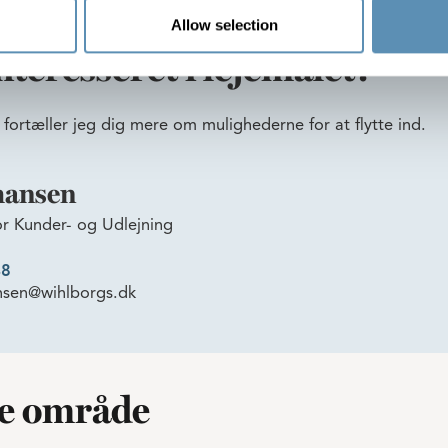
Allow selection
nteresseret i lejemålet?
 fortæller jeg dig mere om mulighederne for at flytte ind.
hansen
or Kunder- og Udlejning
48
nsen@wihlborgs.dk
me område