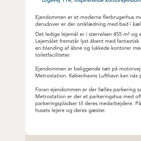
Digevej 114, Inspirerende kontorejendom
Ejendommen er et moderne flerbrugerhus med 
derudover er der omklædning med bad i kæl
Det ledige lejemål er i størrelsen 455 m² og e
Lejemålet fremstår lyst åbent med fantastisk 
en blanding af åbne og lukkede kontorer m
toiletfaciliteter.
Ejendommen er beliggende tæt på motorvejsn
Metrostation. Københavns Lufthavn kan nås p
Foran ejendommen er der fælles parkering s
Metrostation er der et parkeringshus med offe
parkeringspladser til deres medarbejdere. P
husets lejere og deres gæster.