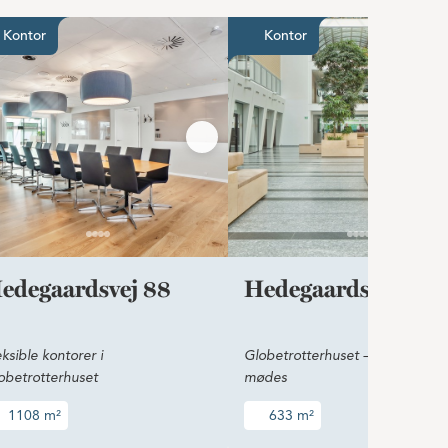
ional atmosfære på Amager
Fleksible kontorer i Globetrotterhuset
Globetrotte
Kontor
Kontor
edegaardsvej 88
Hedegaardsvej 88
eksible kontorer i
Globetrotterhuset – hvor verde
obetrotterhuset
mødes
1108 m²
633 m²