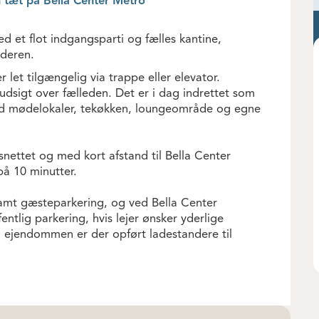
 tæt på Bella Center Metro
et flot indgangsparti og fælles kantine,
deren.
r let tilgængelig via trappe eller elevator.
udsigt over fælleden. Det er i dag indrettet som
ed mødelokaler, tekøkken, loungeområde og egne
ettet og med kort afstand til Bella Center
å 10 minutter.
amt gæsteparkering, og ved Bella Center
ntlig parkering, hvis lejer ønsker yderlige
å ejendommen er der opført ladestandere til