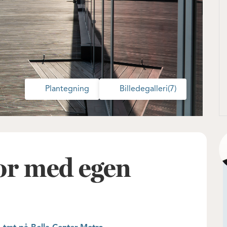
Plantegning
Billedegalleri
(7)
or med egen