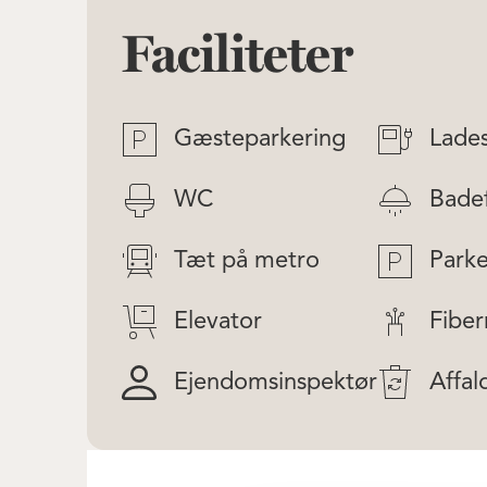
Faciliteter
Gæsteparkering
Lade
WC
Badef
Tæt på metro
Parke
Elevator
Fiber
Ejendomsinspektør
Affal