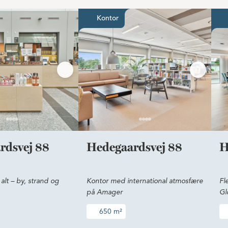
ational energi
Kontor tæt på alt – by, strand og lufthavn
Kontor med internat
Kontor
rdsvej 88
Hedegaardsvej 88
H
alt – by, strand og
Kontor med international atmosfære
Fl
på Amager
Gl
650 m²