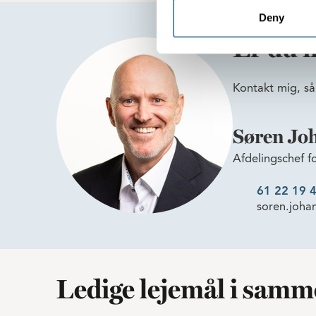
Deny
Er du i
Kontakt mig, så
Søren Jo
Afdelingschef f
61 22 19 
soren.joha
Ledige lejemål i sam