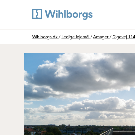
Du är här:
Wihlborgs.dk
/
Ledige lejemål
/
Amager
/
Digevej 11