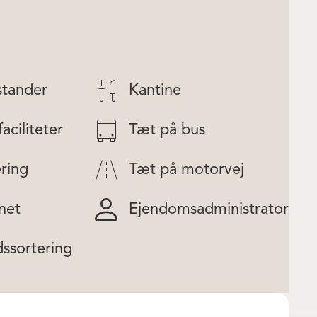
stander
Kantine
aciliteter
Tæt på bus
ring
Tæt på motorvej
net
Ejendomsadministrator
dssortering