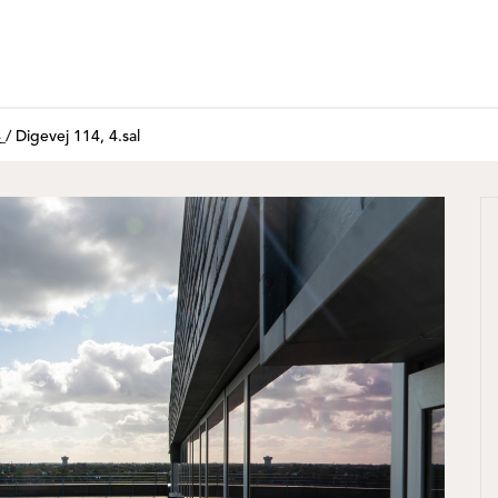
4
/
Digevej 114, 4.sal