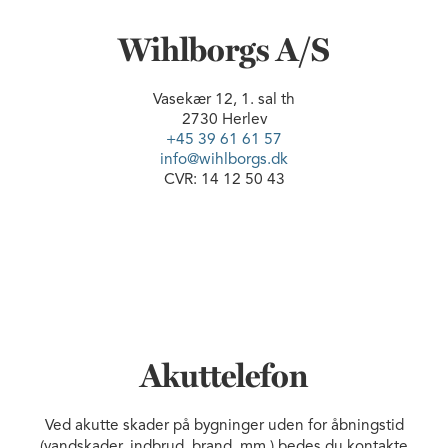
Wihlborgs A/S
Vasekær 12, 1. sal th
2730 Herlev
+45 39 61 61 57
info@wihlborgs.dk
CVR: 14 12 50 43
Akuttelefon
Ved akutte skader på bygninger uden for åbningstid
(vandskader, indbrud, brand, mm.) bedes du kontakte