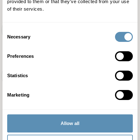
provided to them or that they’ve collected from your use
of their services.
Vis kontaktoplysninger
Camilla Capion Kulmann
Consent
HR Business Partner
Necessary
Selection
Preferences
Vis kontaktoplysninger
Camilla Dahl
Statistics
Ejendomsadministrator
Marketing
Vis kontaktoplysninger
Allow all
Viser
12
af
87
medarbejder