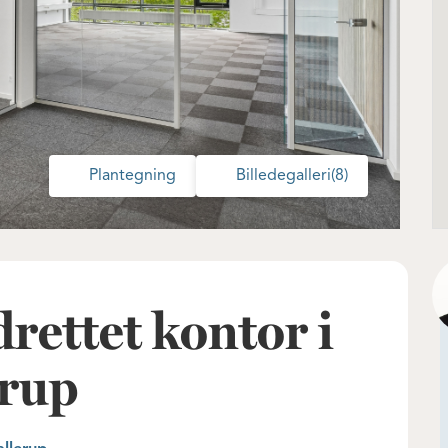
Plantegning
Billedegalleri
(8)
rettet kontor i
erup