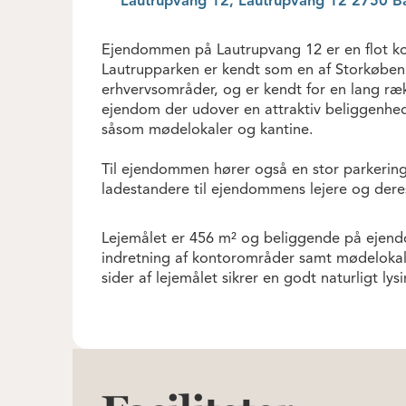
Lautrupvang 12, Lautrupvang 12 2750 Ba
Ejendommen på Lautrupvang 12 er en flot ko
Lautrupparken er kendt som en af Storkøben
erhvervsområder, og er kendt for en lang ræk
ejendom der udover en attraktiv beliggenhed,
såsom mødelokaler og kantine.
Til ejendommen hører også en stor parkerings
ladestandere til ejendommens lejere og dere
Lejemålet er 456 m² og beliggende på ejend
indretning af kontorområder samt mødelokal
sider af lejemålet sikrer en godt naturligt lysi