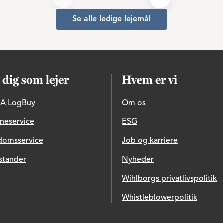
Se alle ledige lejemål
 dig som lejer
Hvem er vi
A LogBuy
Om os
ineservice
ESG
domsservice
Job og karriere
stander
Nyheder
Wihlborgs privatlivspolitik
Whistleblowerpolitik