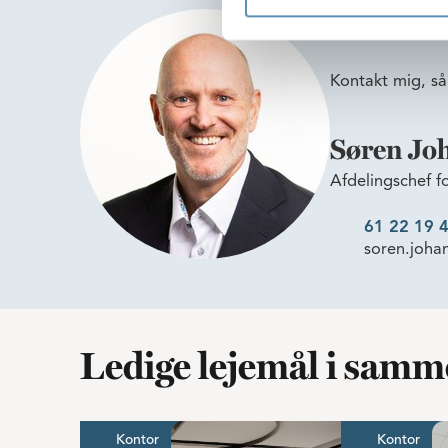
Er du i
Kontakt mig, så
Søren Jo
Afdelingschef f
61 22 19 
soren.joha
Ledige lejemål i sam
Gode parkeringsmuligheder og 
Kontor
Kontor