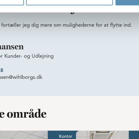
nteresseret i lejemålet?
 fortæller jeg dig mere om mulighederne for at flytte ind.
hansen
or Kunder- og Udlejning
48
nsen@wihlborgs.dk
me område
nem adgang til motorvej
Lyse og moderne kontorer i hjertet af Lautrupparken
Lyse kontorer i velf
Kontor