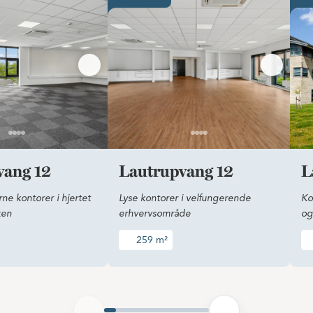
vang 12
Lautrupvang 12
L
e kontorer i hjertet
Lyse kontorer i velfungerende
Ko
ken
erhvervsområde
og
259 m²