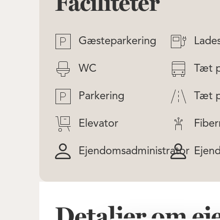
Faciliteter
Gæsteparkering
Lade
WC
Tæt 
Parkering
Tæt 
Elevator
Fiber
Ejendomsadministrator
Ejen
Detaljer om 