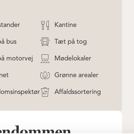
stander
Kantine
på bus
Tæt på tog
på motorvej
Mødelokaler
net
Grønne arealer
domsinspektør
Affaldssortering
ejendommen