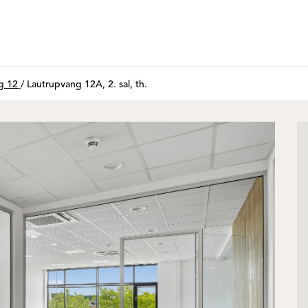
g 12
/
Lautrupvang 12A, 2. sal, th.