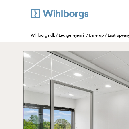
Du är här:
Wihlborgs.dk
/
Ledige lejemål
/
Ballerup
/
Lautrupvan