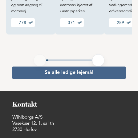
og nem adgang til
kontorer i hjertet af
velfungerende
motorvej
Lautrupparken
erhvervsområde
778 m²
371 m²
259 m²
Se alle ledige lejemål
Kontakt
Wihlborgs A/S
Vasekær 12, 1. sal th
2730 Herlev