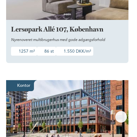
Lersøpark Allé 107, København
Nyrenoveret multibrugerhus med gode adgangsforhold
1257 m²
86 st
1.550 DKK/m²
Kontor med fantastisk lokation i 
Kontor