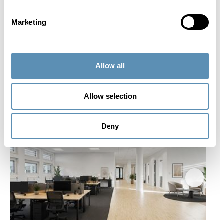
Marketing
Slotsmarken 16, Hørsholm
Kontoret med naturen i baghaven
Allow all
234 m²
21 st
875 DKK/m²
Allow selection
Fleksible løsninger i et lyst og m
Deny
Kontor