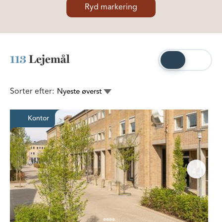
Ryd markering
113
Lejemål
Sorter efter:
Nyeste øverst
Lyst og åbent kontor øverst i ej
Kontor