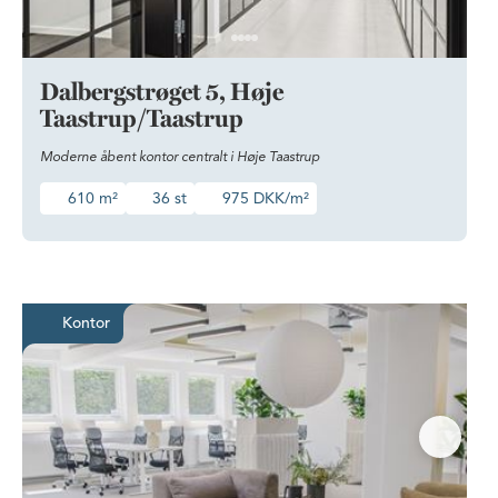
Dalbergstrøget 5, Høje
Taastrup/Taastrup
Moderne åbent kontor centralt i Høje Taastrup
610 m²
36 st
975 DKK/m²
Nyrenoveret multibrugerhus med
Kontor