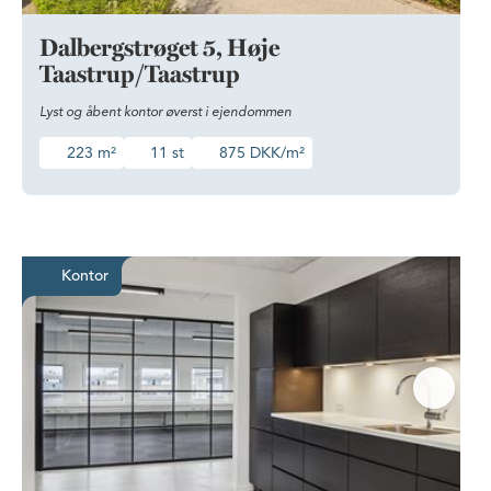
Dalbergstrøget 5, Høje
Taastrup/Taastrup
Lyst og åbent kontor øverst i ejendommen
223 m²
11 st
875 DKK/m²
Moderne og indbydende kontor cen
Kontor