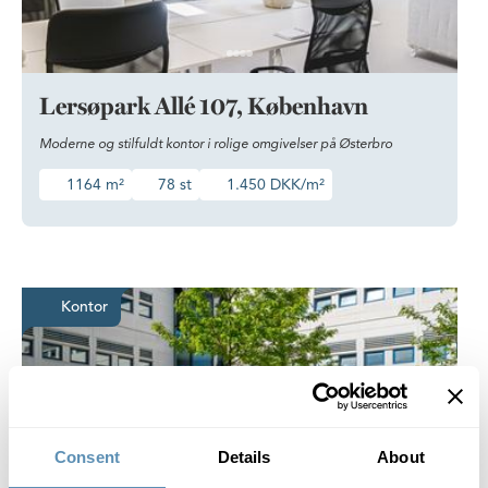
Lersøpark Allé 107, København
Moderne og stilfuldt kontor i rolige omgivelser på Østerbro
1164 m²
78 st
1.450 DKK/m²
Kontor med plads til fokus, fæll
Kontor
Consent
Details
About