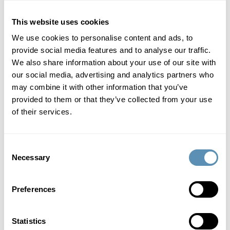
This website uses cookies
We use cookies to personalise content and ads, to
Slotsmarken 18, Hørsholm
provide social media features and to analyse our traffic.
We also share information about your use of our site with
Kontor med plads til fokus, fællesskab og fremgang
our social media, advertising and analytics partners who
276 m²
15 - 20 st
875 DKK/m²
may combine it with other information that you’ve
provided to them or that they’ve collected from your use
of their services.
Kontoret med naturen i baghaven
Kontor
Consent
Necessary
Selection
Preferences
Statistics