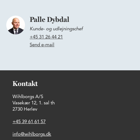
Palle Dybdal
Kunde- og udlejningschef
+45 31 26 44 21
Send e-mail
Kontakt
Wihlborgs A/S
Vasekær 12, 1. sal th
2730 Herlev
+45 39 61 61 57
info@wihlborgs.dk