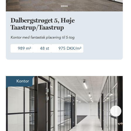
Dalbergstrøget 5, Høje
Taastrup/Taastrup
Kontor med fantastisk placering til S-tog
989 m²
48 st
975 DKK/m²
Moderne åbent kontor centralt i H
Kontor