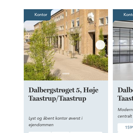
Lyst og åbent kontor øverst 
Kontor
Kont
Dalbergstrøget 5, Høje
Dalb
Taastrup/Taastrup
Taas
Moderne
centralt
Lyst og åbent kontor øverst i
ejendommen
159