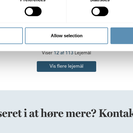
og fremgang
 m²
N/A st
276 m²
15 - 20 st
 DKK/m²
875 DKK/m²
Allow selection
Viser
12 af 113
Lejemål
Vis flere lejemål
seret i at høre mere? Kontak