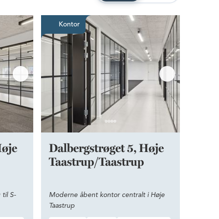
p
 fantastisk placering til S-tog
Moderne åbent kontor central
Kontor
Høje
Dalbergstrøget 5, Høje
Taastrup/Taastrup
til S-
Moderne åbent kontor centralt i Høje
Taastrup