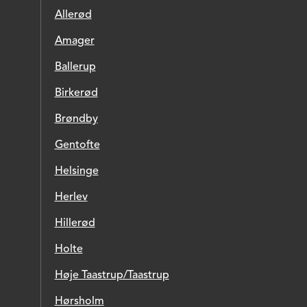
Allerød
Amager
Ballerup
Birkerød
Brøndby
Gentofte
Helsinge
Herlev
Hillerød
Holte
Høje Taastrup/Taastrup
Hørsholm