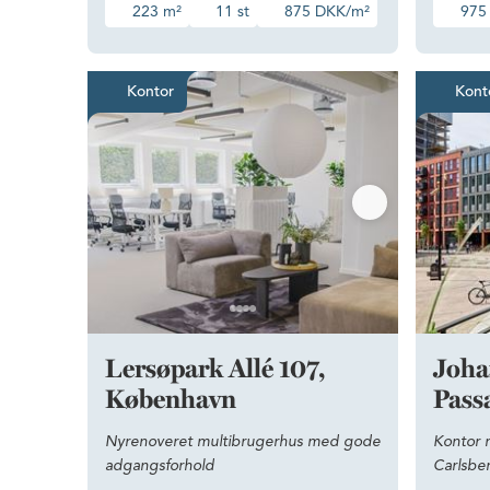
223 m²
11 st
875 DKK/m²
975
Nyrenoveret multibrugerhus 
Kontor
Kont
Lersøpark Allé 107,
Joha
København
Pass
Nyrenoveret multibrugerhus med gode
Kontor m
adgangsforhold
Carlsbe