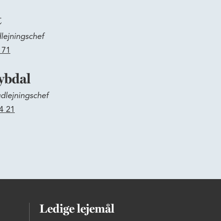
t
lejningschef
 71
ybdal
dlejningschef
4 21
Ledige lejemål