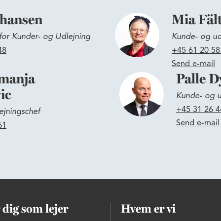
ohansen
Mia Fäl
for Kunder- og Udlejning
Kunde- og ud
48
+45 61 20 58
Send e-mail
manja
Palle D
ic
Kunde- og u
+45 31 26 4
ejningschef
Send e-mail
61
 dig som lejer
Hvem er vi