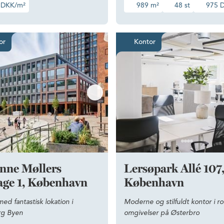
 DKK/m²
989 m²
48 st
975 
med gode adgangsforhold
Kontor med fantastisk lokation i Carlsberg Byen
Moderne o
or
Kontor
nne Møllers
Lersøpark Allé 107
age 1, København
København
ed fantastisk lokation i
Moderne og stilfuldt kontor i ro
rg Byen
omgivelser på Østerbro