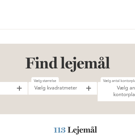
Find lejemål
Vælg størrelse
Vælg antal kontorpl
Vælg kvadratmeter
Vælg an
kontorpla
113
Lejemål