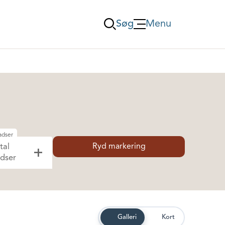
Søg
Menu
Öppna Menu
adser
Ryd markering
tal
dser
Galleri
Kort