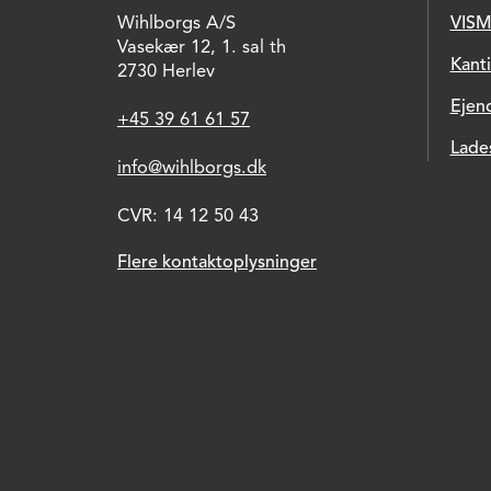
Wihlborgs A/S
VISM
Vasekær 12, 1. sal th
Kant
2730 Herlev
Ejen
+45 39 61 61 57
Lade
info@wihlborgs.dk
CVR: 14 12 50 43
Flere kontaktoplysninger