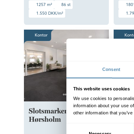
1257 m²
86 st
180
1.550 DKK/m²
1.7
Lyst kontor med fleksible ind
Kontor
Kont
Consent
This website uses cookies
We use cookies to personalis
information about your use of
Slotsmarken 14,
Slot
other information that you’ve
Hørsholm
Hør
Consent
Kontor i
Necessary
Selection