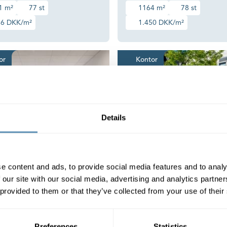
1 m²
77 st
1164 m²
78 st
96 DKK/m²
1.450 DKK/m²
retningsmuligheder
Kontor i Hørsholm indrettet efter jeres behov
Kontor me
or
Kontor
Details
e content and ads, to provide social media features and to analy
 our site with our social media, advertising and analytics partn
smarken 11,
Slotsmarken 18,
 provided to them or that they’ve collected from your use of their
sholm
Hørsholm
 Hørsholm indrettet efter jeres
Kontor med plads til fokus, fæl
Preferences
Statistics