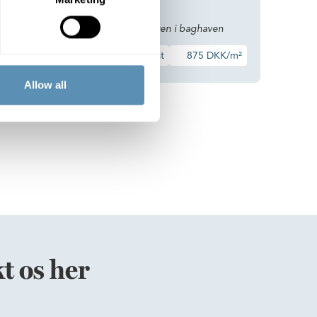
Kontoret med naturen i baghaven
234 m²
21 st
875 DKK/m²
Allow all
t os her