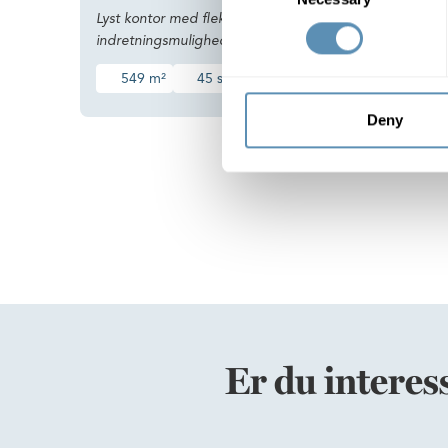
behov
Lyst kontor med fleksible
indretningsmuligheder
363
549 m²
45 st
875 DKK/m²
875
Deny
Er du interes