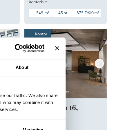
kontorhus
549 m²
45 st
875 DKK/m²
d plads til fokus, fællesskab og fremgang
Kontoret med naturen i bagh
Kontor
About
se our traffic. We also share
ers who may combine it with
Slotsmarken 16,
 services.
Hørsholm
lesskab
Marketing