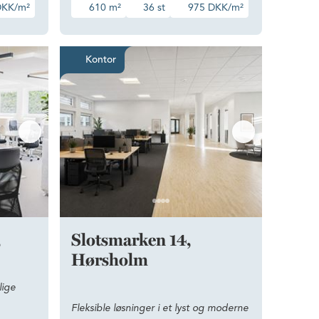
DKK/m²
610 m²
36 st
975 DKK/m²
g stilfuldt kontor i rolige omgivelser på Østerbro
Fleksible løsninger i et lyst
Kontor
,
Slotsmarken 14,
Hørsholm
lige
Fleksible løsninger i et lyst og moderne