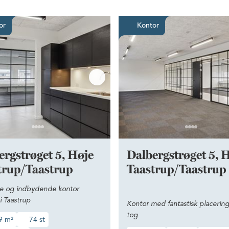
i ejendommen
Moderne og indbydende kontor centralt i Taastru
Kontor med
or
Kontor
ergstrøget 5, Høje
Dalbergstrøget 5, 
trup/Taastrup
Taastrup/Taastrup
 og indbydende kontor
 i Taastrup
Kontor med fantastisk placering 
tog
9 m²
74 st