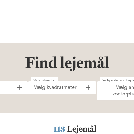
Find lejemål
Vælg størrelse
Vælg antal kontorpl
Vælg kvadratmeter
Vælg an
kontorpla
113
Lejemål