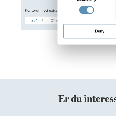
Fleksibl
Kontoret med naturen i baghaven
kontorh
234 m²
21 st
875 DKK/m²
549
Deny
Er du interes