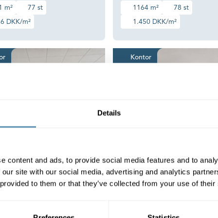
1 m²
77 st
1164 m²
78 st
96 DKK/m²
1.450 DKK/m²
aven
Fleksible løsninger i et lyst og moderne kontorhus
Lyst kont
or
Kontor
Details
e content and ads, to provide social media features and to analy
 our site with our social media, advertising and analytics partn
smarken 14,
Slotsmarken 14,
 provided to them or that they’ve collected from your use of their
sholm
Hørsholm
Preferences
Statistics