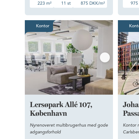
223 m²
11 st
875 DKK/m²
975
Nyrenoveret multibrugerhus 
Kontor
Kont
Lersøpark Allé 107,
Joha
København
Pass
Nyrenoveret multibrugerhus med gode
Kontor m
adgangsforhold
Carlsbe