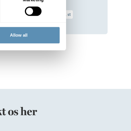
behov
363 m²
N/A st
DKK/m²
875 DKK/m²
Allow all
t os her