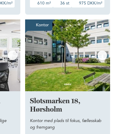
DKK/m²
610 m²
36 st
975 DKK/m²
g stilfuldt kontor i rolige omgivelser på Østerbro
Kontor med plads til fokus, 
Kontor
,
Slotsmarken 18,
Hørsholm
lige
Kontor med plads til fokus, fællesskab
og fremgang