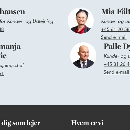
ohansen
Mia Fäl
for Kunder- og Udlejning
Kunde- og ud
48
+45 61 20 58
Send e-mail
manja
Palle D
ic
Kunde- og u
+45 31 26 4
ejningschef
Send e-mail
61
 dig som lejer
Hvem er vi