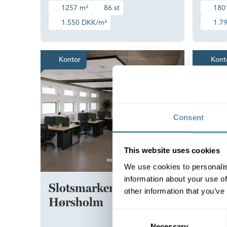
1257 m²
86 st
180
1.550 DKK/m²
1.7
Kontoret med naturen i bagh
Kontor
Kont
Consent
This website uses cookies
We use cookies to personalis
information about your use of
Slotsmarken 16,
Slot
other information that you’ve
Hørsholm
Hør
Consent
Necessary
Selection