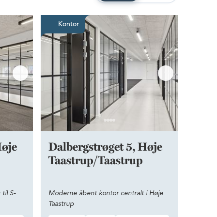
p
 fantastisk placering til S-tog
Moderne åbent kontor central
Kontor
Høje
Dalbergstrøget 5, Høje
Taastrup/Taastrup
til S-
Moderne åbent kontor centralt i Høje
Taastrup