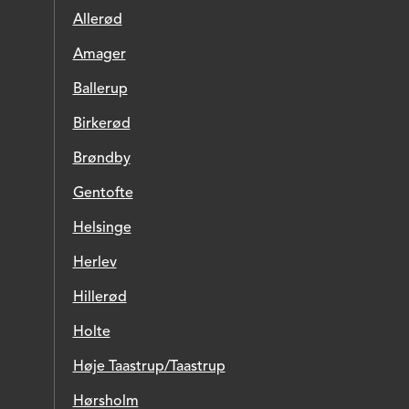
Allerød
Amager
Ballerup
Birkerød
Brøndby
Gentofte
Helsinge
Herlev
Hillerød
Holte
Høje Taastrup/Taastrup
Hørsholm