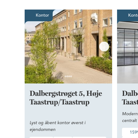
Lyst og åbent kontor øverst 
Kontor
Kont
Dalbergstrøget 5, Høje
Dalb
Taastrup/Taastrup
Taas
Moderne
centralt
Lyst og åbent kontor øverst i
ejendommen
159