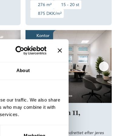
276 m²
15 - 20 st
875 DKK/m²
or med fleksible indretningsmuligheder
Kontor i Hørsholm indrettet e
Kontor
About
se our traffic. We also share
ers who may combine it with
Slotsmarken 11,
 services.
Hørsholm
Kontor i Hørsholm indrettet efter jeres
Marketing