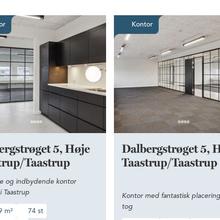
i ejendommen
Moderne og indbydende kontor centralt i Taastru
Kontor med
or
Kontor
ergstrøget 5, Høje
Dalbergstrøget 5, 
trup/Taastrup
Taastrup/Taastrup
 og indbydende kontor
 i Taastrup
Kontor med fantastisk placering 
tog
9 m²
74 st