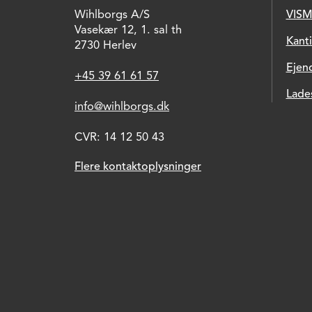
Wihlborgs A/S
VISM
Vasekær 12, 1. sal th
Kant
2730 Herlev
Ejen
+45 39 61 61 57
Lade
info@wihlborgs.dk
CVR: 14 12 50 43
Flere kontaktoplysninger