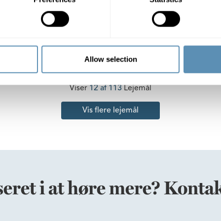
e løsninger i et lyst og moderne
Lyst kontor med fleksible
us
indretningsmuligheder
 m²
45 st
875 DKK/m²
549 m²
45 st
875 
Allow selection
Viser
12 af 113
Lejemål
Vis flere lejemål
seret i at høre mere? Kontak