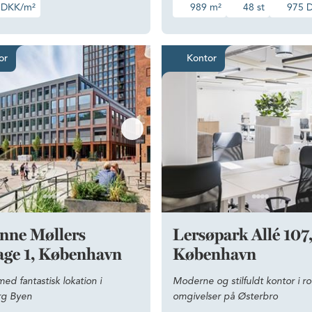
 DKK/m²
989 m²
48 st
975 
med gode adgangsforhold
Kontor med fantastisk lokation i Carlsberg Byen
Moderne o
or
Kontor
nne Møllers
Lersøpark Allé 107
age 1, København
København
ed fantastisk lokation i
Moderne og stilfuldt kontor i ro
rg Byen
omgivelser på Østerbro