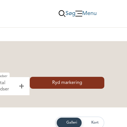
Søg
Menu
Öppna Menu
adser
Ryd markering
tal
dser
Galleri
Kort