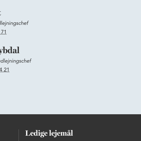
t
lejningschef
 71
ybdal
dlejningschef
4 21
Ledige lejemål