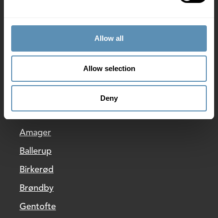
Nyheder
Wihlborgs privatlivspolitik
Allow all
Whistleblowerpolitik
Allow selection
Ledige lejemål
Deny
Allerød
Amager
Ballerup
Birkerød
Brøndby
Gentofte