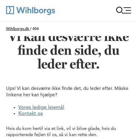
Öppn
Du är här:
Wihlborgs.dk
/
404
Vi kan desværre ikke
finde den side, du
leder efter.
Ups! Vi kan desværre ikke finde det, du leder efter. Måske
linkene her kan hjælpe?
Vores ledige lejemål
Kontakt os
Hvis du kom hertil via et link, vil vi blive glade, hvis du
rapporterede fejlen til os, så vi kan rette den.