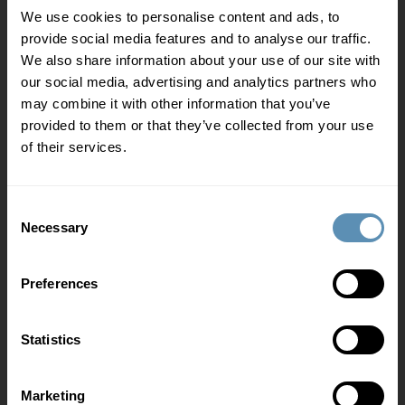
We use cookies to personalise content and ads, to
provide social media features and to analyse our traffic.
We also share information about your use of our site with
For dig som lejer
our social media, advertising and analytics partners who
may combine it with other information that you’ve
VISMA LogBuy
provided to them or that they’ve collected from your use
Kantineservice
of their services.
Ejendomsservice
Ladestander
Consent
Necessary
Selection
Preferences
Hvem er vi
Om os
Statistics
ESG
Marketing
Job og karriere