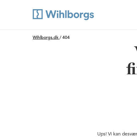
Du är här:
Wihlborgs.dk
/
404
f
Ups! Vi kan desvær