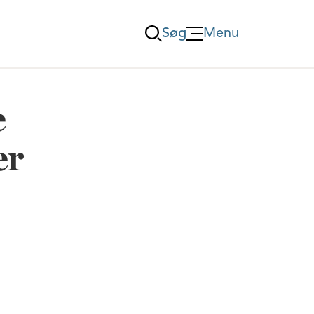
Søg
Menu
Öppna Menu
e
er