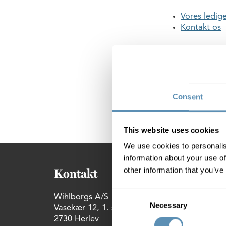
Vores ledige
Kontakt os
Hvis du kom hertil
rette den.
E-mail
:
marked@w
Consent
På forhånd tak!
This website uses cookies
We use cookies to personalis
information about your use of
other information that you’ve
Kontakt
For
Consent
Wihlborgs A/S
VISM
Necessary
Selection
Vasekær 12, 1. sal th
Kant
2730 Herlev