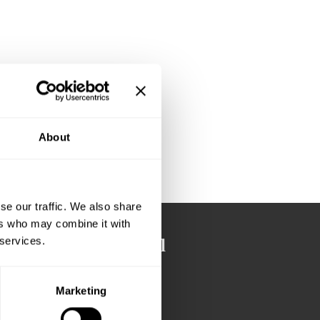
 os, så vi kan
About
se our traffic. We also share
ers who may combine it with
 services.
Ledige lejemål
Allerød
Marketing
Amager