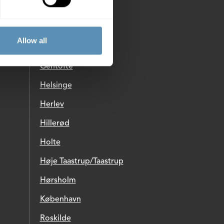
Ballerup
Birkerød
Allow all
Brøndby
Gentofte
Helsinge
Herlev
Hillerød
Holte
Høje Taastrup/Taastrup
Hørsholm
København
Roskilde