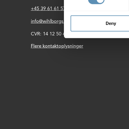
Ejen
+45 39 61 61 57
Lade
info@wihlborgs.dk
Deny
CVR: 14 12 50 43
Flere kontaktoplysninger