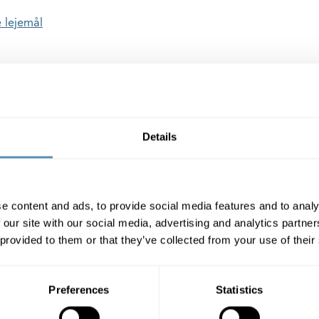
 lejemål
 via et link, vil vi blive glade, hvis du rapporterede fejlen til
ihlborgs.dk
Details
e content and ads, to provide social media features and to analy
 our site with our social media, advertising and analytics partn
 provided to them or that they’ve collected from your use of their
 dig som lejer
Hvem er vi
A LogBuy
Om os
Preferences
Statistics
ineservice
ESG