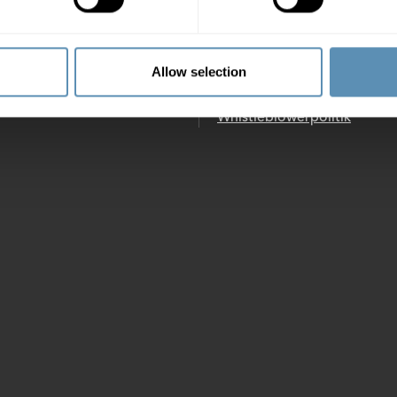
domsservice
Job og karriere
stander
Nyheder
Allow selection
Wihlborgs privatlivspolitik
Whistleblowerpolitik