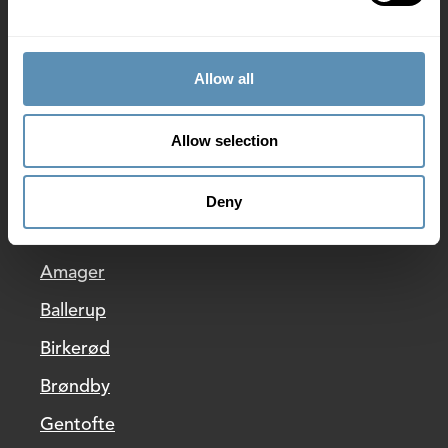
Nyheder
Wihlborgs privatlivspolitik
Allow all
Whistleblowerpolitik
Allow selection
Ledige lejemål
Deny
Allerød
Amager
Ballerup
Birkerød
Brøndby
Gentofte