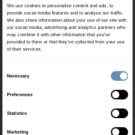
We use cookies to personalise content and ads, to
provide social media features and to analyse our traffic.
We also share information about your use of our site with
For dig som lejer
our social media, advertising and analytics partners who
may combine it with other information that you’ve
VISMA LogBuy
provided to them or that they’ve collected from your use
Kantineservice
of their services.
Ejendomsservice
Ladestander
Consent
Necessary
Selection
Preferences
Hvem er vi
Om os
Statistics
ESG
Marketing
Job og karriere