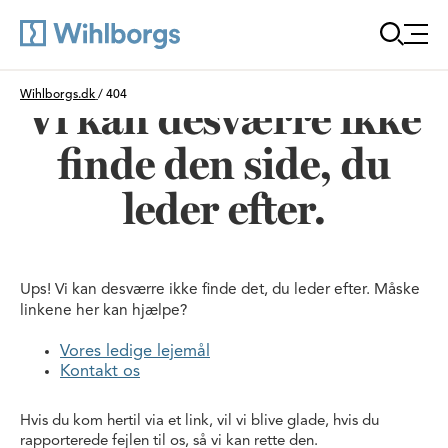
Öppn
Du är här:
Wihlborgs.dk
/
404
Vi kan desværre ikke
finde den side, du
leder efter.
Ups! Vi kan desværre ikke finde det, du leder efter. Måske
linkene her kan hjælpe?
Vores ledige lejemål
Kontakt os
Hvis du kom hertil via et link, vil vi blive glade, hvis du
rapporterede fejlen til os, så vi kan rette den.