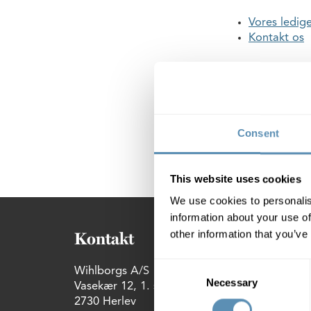
Vores ledige
Kontakt os
Hvis du kom hertil
rette den.
E-mail
:
marked@w
Consent
På forhånd tak!
This website uses cookies
We use cookies to personalis
information about your use of
other information that you’ve
Kontakt
For
Consent
Wihlborgs A/S
VISM
Necessary
Selection
Vasekær 12, 1. sal th
Kant
2730 Herlev