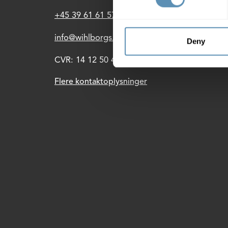
Ejen
+45 39 61 61 57
Lade
info@wihlborgs.dk
Deny
CVR: 14 12 50 43
Flere kontaktoplysninger