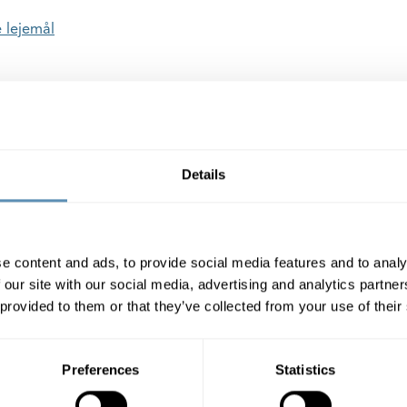
 lejemål
 via et link, vil vi blive glade, hvis du rapporterede fejlen til
ihlborgs.dk
Details
e content and ads, to provide social media features and to analy
 our site with our social media, advertising and analytics partn
 provided to them or that they’ve collected from your use of their
 dig som lejer
Hvem er vi
A LogBuy
Om os
Preferences
Statistics
ineservice
ESG