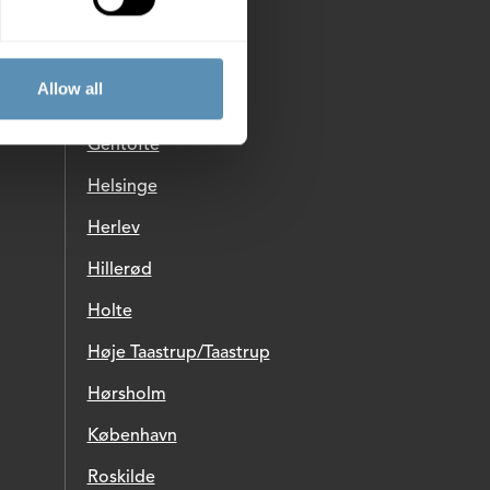
Ballerup
Birkerød
Allow all
Brøndby
Gentofte
Helsinge
Herlev
Hillerød
Holte
Høje Taastrup/Taastrup
Hørsholm
København
Roskilde