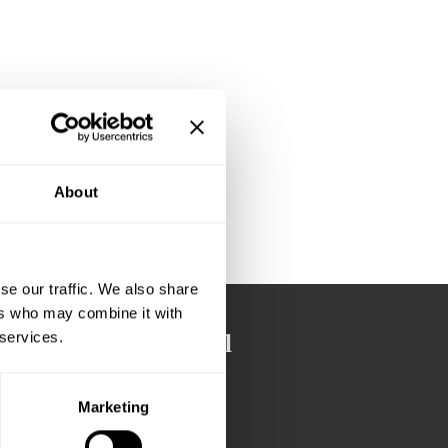
 os, så vi kan
About
se our traffic. We also share
ers who may combine it with
 services.
Ledige lejemål
Allerød
Marketing
Amager