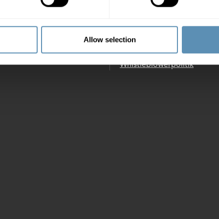
domsservice
Job og karriere
stander
Nyheder
Allow selection
Wihlborgs privatlivspolitik
Whistleblowerpolitik