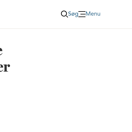
Søg
Menu
Öppna Menu
e
er