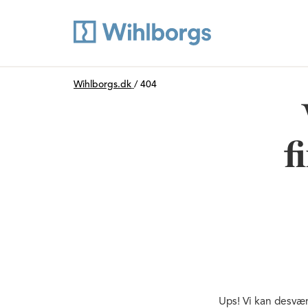
Du är här:
Wihlborgs.dk
/
404
f
Ups! Vi kan desvær